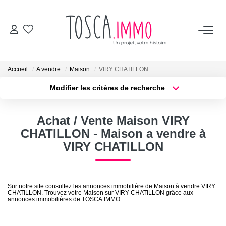
ACHETER
Accueil
A vendre
Maison
VIRY CHATILLON
VENDRE
Modifier les critères de recherche
Localisation
Type de bien
Localisation
Sélectionnez...
BIENS VENDUS
Achat / Vente Maison VIRY
Surface min
Budget max
CHATILLON - Maison a vendre à
TOSCA
VIRY CHATILLON
Plus de critères
Créer une alerte
Les avis clients
L'équipe
Sur notre site consultez les annonces immobilière de Maison à vendre VIRY
CHATILLON. Trouvez votre Maison sur VIRY CHATILLON grâce aux
Les vidéos
annonces immobilières de TOSCA.IMMO.
Les services