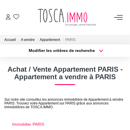
ACHETER
Accueil
A vendre
Appartement
PARIS
VENDRE
Modifier les critères de recherche
Localisation
Type de bien
Localisation
Sélectionnez...
BIENS VENDUS
Achat / Vente Appartement PARIS -
Surface min
Budget max
Appartement a vendre à PARIS
TOSCA
Plus de critères
Créer une alerte
Les avis clients
Sur notre site consultez les annonces immobilière de Appartement à vendre
PARIS. Trouvez votre Appartement sur PARIS grâce aux annonces
L'équipe
immobilières de TOSCA.IMMO.
Les vidéos
Les services
Immobilier PARIS