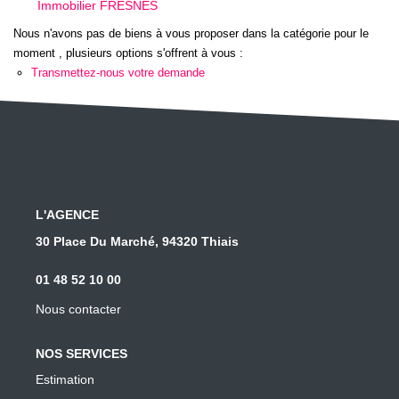
Immobilier FRESNES
Les conseils
Nous n'avons pas de biens à vous proposer dans la catégorie pour le
Le recrutement
moment , plusieurs options s'offrent à vous :
Transmettez-nous votre demande
CONTACT
SOLUTION TRAVAUX
L'AGENCE
30 Place Du Marché, 94320 Thiais
01 48 52 10 00
Nous contacter
NOS SERVICES
Estimation