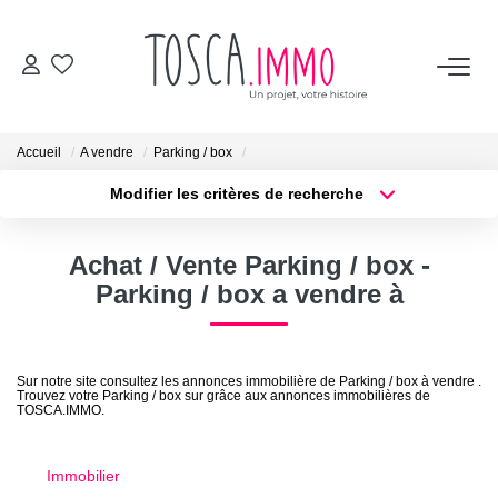
ACHETER
Accueil
A vendre
Parking / box
VENDRE
Modifier les critères de recherche
Localisation
Type de bien
Localisation
Sélectionnez...
BIENS VENDUS
Achat / Vente Parking / box -
Surface min
Budget max
Parking / box a vendre à
TOSCA
Plus de critères
Créer une alerte
Les avis clients
Sur notre site consultez les annonces immobilière de Parking / box à vendre .
Trouvez votre Parking / box sur grâce aux annonces immobilières de
L'équipe
TOSCA.IMMO.
Les vidéos
Les services
Immobilier