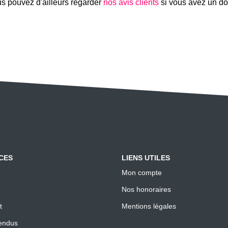
s pouvez d'ailleurs regarder
nos avis clients
si vous avez un do
CES
LIENS UTILES
Mon compte
Nos honoraires
t
Mentions légales
endus