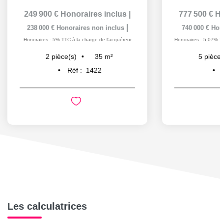
249 900 €
Honoraires inclus
|
777 500 €
H
|
238 000 €
Honoraires non inclus
740 000 €
Ho
Honoraires : 5% TTC à la charge de l'acquéreur
Honoraires : 5,07% 
35
m²
2
pièce(s)
5
pièce
Réf :
1422
Les calculatrices