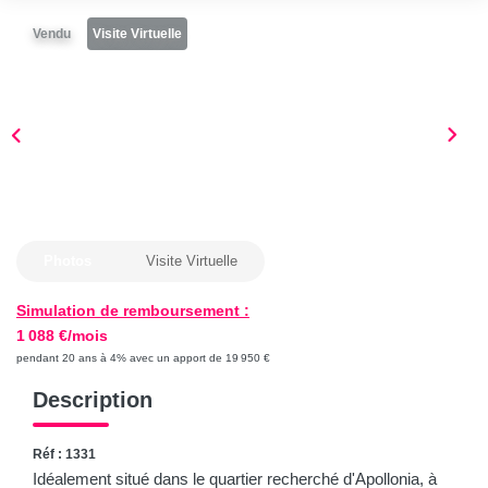
Les conseils
Vendu
Visite Virtuelle
Le recrutement
CONTACT
SOLUTION TRAVAUX
Photos
Visite Virtuelle
Simulation de remboursement :
1 088 €/mois
pendant 20 ans à 4% avec un apport de 19 950 €
Description
Réf : 1331
Idéalement situé dans le quartier recherché d'Apollonia, à