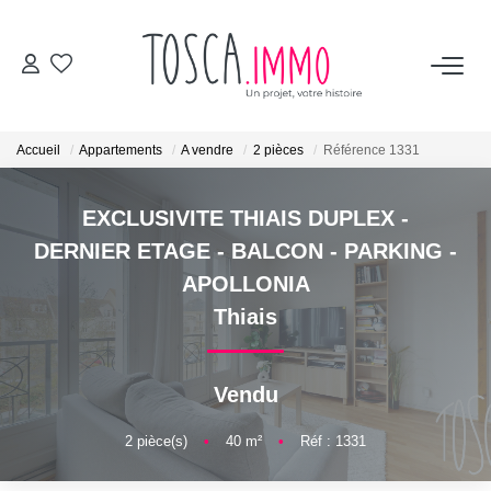
ACHETER
Accueil
Appartements
A vendre
2 pièces
Référence 1331
VENDRE
EXCLUSIVITE THIAIS DUPLEX -
BIENS VENDUS
DERNIER ETAGE - BALCON - PARKING -
APOLLONIA
TOSCA
Thiais
Les avis clients
Vendu
L'équipe
Les vidéos
2
pièce(s)
•
40
m²
•
Réf : 1331
Les services