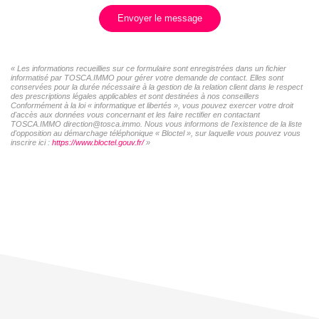
Envoyer le message
« Les informations recueillies sur ce formulaire sont enregistrées dans un fichier
informatisé par TOSCA.IMMO pour gérer votre demande de contact. Elles sont
conservées pour la durée nécessaire à la gestion de la relation client dans le respect
des prescriptions légales applicables et sont destinées à nos conseillers
Conformément à la loi « informatique et libertés », vous pouvez exercer votre droit
d'accès aux données vous concernant et les faire rectifier en contactant
TOSCA.IMMO direction@tosca.immo. Nous vous informons de l'existence de la liste
d'opposition au démarchage téléphonique « Bloctel », sur laquelle vous pouvez vous
inscrire ici :
https://www.bloctel.gouv.fr/
»