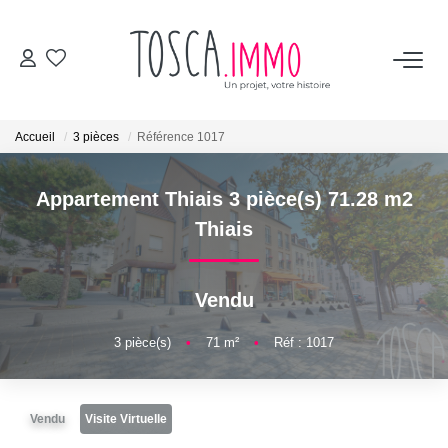
ACHETER
Accueil
3 pièces
Référence 1017
VENDRE
Appartement Thiais 3 pièce(s) 71.28 m2
BIENS VENDUS
Thiais
TOSCA
Vendu
Les avis clients
3
pièce(s)
•
71
m²
•
Réf : 1017
L'équipe
Les vidéos
Vendu
Visite Virtuelle
Les services