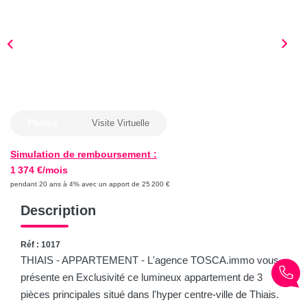
Les conseils
Le recrutement
CONTACT
SOLUTION TRAVAUX
Photos
Visite Virtuelle
Simulation de remboursement :
1 374 €/mois
pendant 20 ans à 4% avec un apport de 25 200 €
Description
Réf : 1017
THIAIS - APPARTEMENT - L'agence TOSCA.immo vous
présente en Exclusivité ce lumineux appartement de 3
pièces principales situé dans l'hyper centre-ville de Thiais.