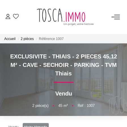
ACHETER
Accueil
2 pièces
Référence 1007
VENDRE
EXCLUSIVITE - THIAIS - 2 PIECES 45,12
BIENS VENDUS
M² - CAVE - SECHOIR - PARKING - TVM
Thiais
TOSCA
Vendu
Les avis clients
L'équipe
2
pièce(s)
•
45
m²
•
Réf : 1007
Les vidéos
Les services