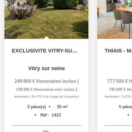
EXCLUSIVITE VITRY-SUR-SEINE - UNE MAISON DANS UN LIEU HORS...
Vitry sur seine
249 900 €
Honoraires inclus
|
777 500 €
H
|
238 000 €
Honoraires non inclus
740 000 €
Ho
Honoraires : 5% TTC à la charge de l'acquéreur
Honoraires : 5,07% 
35
m²
2
pièce(s)
5
pièce
Réf :
1422