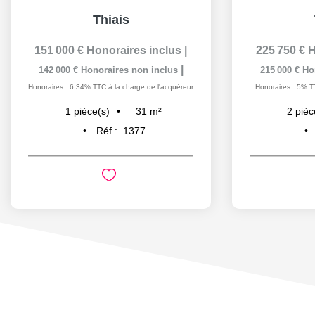
Thiais
151 000 €
Honoraires inclus
|
225 750 €
H
|
142 000 €
Honoraires non inclus
215 000 €
Ho
Honoraires : 6,34% TTC à la charge de l'acquéreur
Honoraires : 5% T
31
m²
1
pièce(s)
2
pièc
Réf :
1377