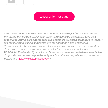
Envoyer le message
« Les informations recueillies sur ce formulaire sont enregistrées dans un fichier
informatisé par TOSCA.IMMO pour gérer votre demande de contact. Elles sont
conservées pour la durée nécessaire à la gestion de la relation client dans le respect
des prescriptions légales applicables et sont destinées à nos conseillers
Conformément à la loi « informatique et libertés », vous pouvez exercer votre droit
d'accès aux données vous concernant et les faire rectifier en contactant
TOSCA.IMMO direction@tosca.immo. Nous vous informons de l'existence de la liste
d'opposition au démarchage téléphonique « Bloctel », sur laquelle vous pouvez vous
inscrire ici :
https://www.bloctel.gouv.fr/
»