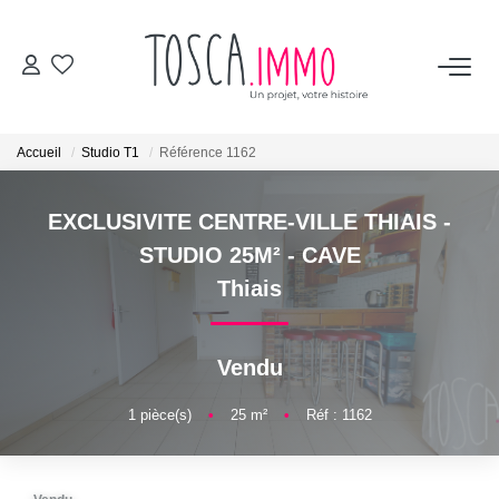
ACHETER
Accueil
Studio T1
Référence 1162
VENDRE
EXCLUSIVITE CENTRE-VILLE THIAIS -
BIENS VENDUS
STUDIO 25M² - CAVE
Thiais
TOSCA
Vendu
Les avis clients
L'équipe
1
pièce(s)
•
25
m²
•
Réf : 1162
Les vidéos
Les services