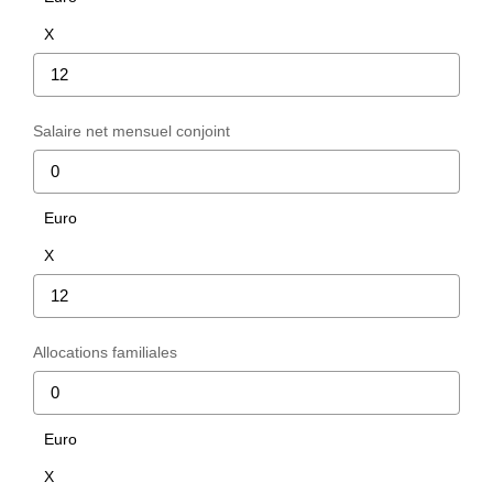
Les conseils
X
Le recrutement
CONTACT
Salaire net mensuel conjoint
SOLUTION TRAVAUX
Euro
X
Allocations familiales
Euro
X