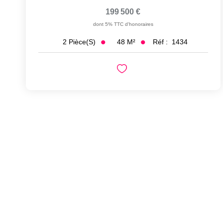
199 500 €
dont 5% TTC d'honoraires
48
M²
Réf :
1434
2
Pièce(s)