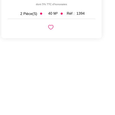
dont 5% TTC d'honoraires
40
M²
Réf :
1394
2
Pièce(s)