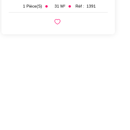
31
M²
Réf :
1391
1
Pièce(s)