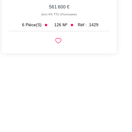
561 600 €
dont 4% TTC d'honoraires
126
M²
Réf :
1429
6
Pièce(s)