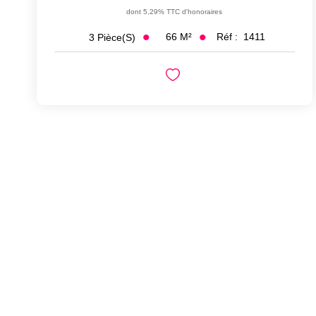
dont 5,29% TTC d'honoraires
66
M²
Réf :
1411
3
Pièce(s)