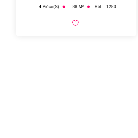
88
M²
Réf :
1283
4
Pièce(s)