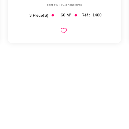
dont 5% TTC d'honoraires
60
M²
Réf :
1400
3
Pièce(s)