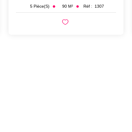
90
M²
Réf :
1307
5
Pièce(s)