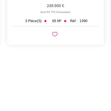
249 900 €
dont 5% TTC d'honoraires
65
M²
Réf :
1390
3
Pièce(s)